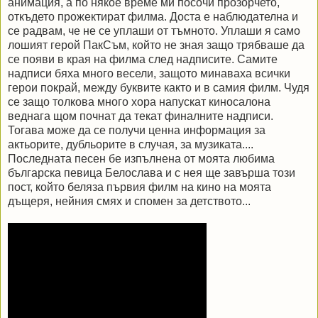
анимация, а по някое време ми посочи прозорчето,
откъдето прожектират филма. Доста е наблюдателна и
се радвам, че не се уплаши от тъмното. Уплаши я само
лошият герой ПакСъм, който не зная защо трябваше да
се появи в края на филма след надписите. Самите
надписи бяха много весели, защото минаваха всички
герои покрай, между буквите както и в самия филм. Чудя
се защо толкова много хора напускат киносалона
веднага щом почнат да текат финалните надписи.
Тогава може да се получи ценна информация за
актьорите, дубльорите в случая, за музиката....
Последната песен бе изпълнена от моята любима
българска певица Белослава и с нея ще завърша този
пост, който беляза първия филм на кино на моята
дъщеря, нейния смях и спомен за детството...