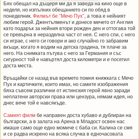
Бях обещал на дъщеря ми да я заведа на кино още в
неделя, но изпълних обещанието си по обяд в
понеделник.
Филмът бе "Мечо Пух"
, а това е нейният
любим герой. Джентълменът и донесе мечето от Англия
като подарък за нейния втори рожден ден и оттогава той
се превърна в неразделна част от нея. С него спи, с него
си играе, с него си говори и ако случайно го забравим
вкъщи, когато я водим на детска градина, тя плаче за
него. На снимката пътува с него за Германия и със
сигурност той е навъртял доста километри и е посетил
доста места.
Връщайки се назад във времето помня книжката с Мечо
Пух и картичките, които имах, но самите изображения
бяха съвсем различни от истинския герой явно заради
неплатени авторски права или цензура, нямам идея, но
днес вече той е навсякъде.
Самият филм
бе направен доста хубаво и дублиран на
български, а в залата на Арена в Младост освен нас
имаше само още едно момиче с баба си. Калина се смя
и се радва искрено на всяка случка в едночасовата